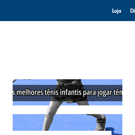
Loja
D